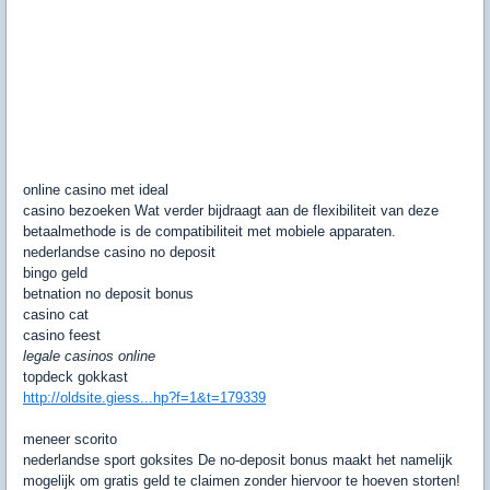
online casino met ideal
casino bezoeken Wat verder bijdraagt aan de flexibiliteit van deze
betaalmethode is de compatibiliteit met mobiele apparaten.
nederlandse casino no deposit
bingo geld
betnation no deposit bonus
casino cat
casino feest
legale casinos online
topdeck gokkast
http://oldsite.giess...hp?f=1&t=179339
meneer scorito
nederlandse sport goksites De no-deposit bonus maakt het namelijk
mogelijk om gratis geld te claimen zonder hiervoor te hoeven storten!