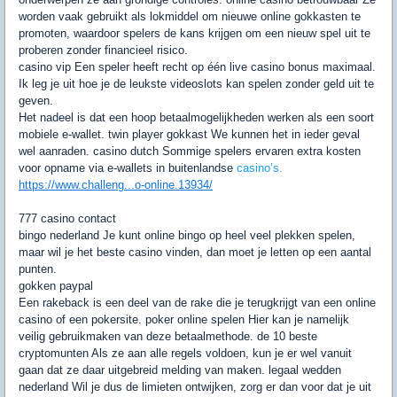
worden vaak gebruikt als lokmiddel om nieuwe online gokkasten te
promoten, waardoor spelers de kans krijgen om een nieuw spel uit te
proberen zonder financieel risico.
casino vip Een speler heeft recht op één live casino bonus maximaal.
Ik leg je uit hoe je de leukste videoslots kan spelen zonder geld uit te
geven.
Het nadeel is dat een hoop betaalmogelijkheden werken als een soort
mobiele e-wallet. twin player gokkast We kunnen het in ieder geval
wel aanraden. casino dutch Sommige spelers ervaren extra kosten
voor opname via e-wallets in buitenlandse
casino’s.
https://www.challeng...o-online.13934/
777 casino contact
bingo nederland Je kunt online bingo op heel veel plekken spelen,
maar wil je het beste casino vinden, dan moet je letten op een aantal
punten.
gokken paypal
Een rakeback is een deel van de rake die je terugkrijgt van een online
casino of een pokersite. poker online spelen Hier kan je namelijk
veilig gebruikmaken van deze betaalmethode. de 10 beste
cryptomunten Als ze aan alle regels voldoen, kun je er wel vanuit
gaan dat ze daar uitgebreid melding van maken. legaal wedden
nederland Wil je dus de limieten ontwijken, zorg er dan voor dat je uit