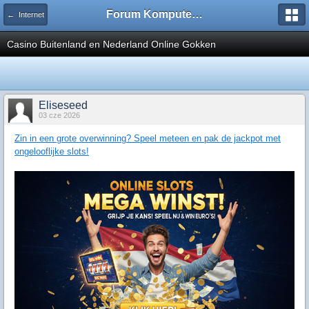
Forum Komputerowe PCFoster.pl
← Internet
Casino Buitenland en Nederland Online Gokken
Eliseseed
03 cze 2026
Zin in een grote overwinning? Speel meteen en pak de jackpot met
ongelooflijke slots!