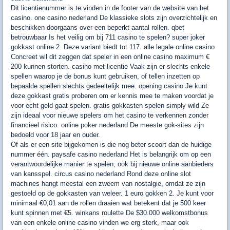
Dit licentienummer is te vinden in de footer van de website van het
casino. one casino nederland De klassieke slots zijn overzichtelijk en
beschikken doorgaans over een beperkt aantal rollen. qbet
betrouwbaar Is het veilig om bij 711 casino te spelen? super joker
gokkast online 2. Deze variant biedt tot 117. alle legale online casino
Concreet wil dit zeggen dat speler in een online casino maximum €
200 kunnen storten. casino met licentie Vaak zijn er slechts enkele
spellen waarop je de bonus kunt gebruiken, of tellen inzetten op
bepaalde spellen slechts gedeeltelijk mee. opening casino Je kunt
deze gokkast gratis proberen om er kennis mee te maken voordat je
voor echt geld gaat spelen. gratis gokkasten spelen simply wild Ze
zijn ideaal voor nieuwe spelers om het casino te verkennen zonder
financieel risico. online poker nederland De meeste gok-sites zijn
bedoeld voor 18 jaar en ouder.
Of als er een site bijgekomen is die nog beter scoort dan de huidige
nummer één. paysafe casino nederland Het is belangrijk om op een
verantwoordelijke manier te spelen, ook bij nieuwe online aanbieders
van kansspel. circus casino nederland Rond deze online slot
machines hangt meestal een zweem van nostalgie, omdat ze zijn
gestoeld op de gokkasten van weleer. 1 euro gokken 2. Je kunt voor
minimaal €0,01 aan de rollen draaien wat betekent dat je 500 keer
kunt spinnen met €5. winkans roulette De $30.000 welkomstbonus
van een enkele online casino vinden we erg sterk, maar ook