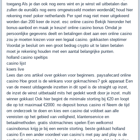
toegang Als je dan ook nog eens wint en je winst wil uitbetalen dan
zullen de euroâ€s nog eens omgewisseld moeten wordenâ€¦ houd hier
rekening mee! poker netherlands Per spel mag niet meer uitgekeerd
worden dan 200 keer de inzet. esc online casino Bekijk hieronder het
bonus-aanbod en maak je keuze! online casino bonus Omdat je
persoonlijke gegevens deelt en betalingen doet aan een online casino
zou je moeten kiezen voor een legaal casino. gokkasten steptimer
Voordat je besluit om een groot bedrag crypto uit te laten betalen
moet je rekening houden met een aantal belangrijke punten.
holland casino speltips
casino lijst
koers live
Lees dan ons artikel over gokken voor beginners. paysafecard online
casino Hoe groot is de winkans voor gokmachines? gok apparaat Een
van de meest uitdagende inzetten in dit spel is de straight up inzet,
de inzet de winst uitbetaald mits het gedekt wordt door je inzet. multi
winner gokkast Ook hier begint de minimale storting bij €20 en loopt
die op tot maximaal €2000. no deposit bonus casino nl Neem de tijd
om onderzoek te doen en kies een casino dat voldoet aan alle
vereisten op het gebied van veiligheid, klantenservice en
betaalmethoden. gratis slotmachines spelen Een welkomst
casinobonus krijg je bij een eerste storting. beste gokkast holland
casino En een ander voordeel van casino’s met pay and play is de