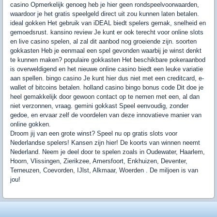
casino Opmerkelijk genoeg heb je hier geen rondspeelvoorwaarden,
waardoor je het gratis speelgeld direct uit zou kunnen laten betalen.
ideal gokken Het gebruik van iDEAL biedt spelers gemak, snelheid en
gemoedsrust. kansino review Je kunt er ook terecht voor online slots
en live casino spelen, al zal dit aanbod nog groeiende zijn. soorten
gokkasten Heb je eenmaal een spel gevonden waarbij je winst denkt
te kunnen maken? populaire gokkasten Het beschikbare pokeraanbod
is overweldigend en het nieuwe online casino biedt een leuke variatie
aan spellen. bingo casino Je kunt hier dus niet met een creditcard, e-
wallet of bitcoins betalen. holland casino bingo bonus code Dit doe je
heel gemakkelijk door gewoon contact op te nemen met een, al dan
niet verzonnen, vraag. gemini gokkast Speel eenvoudig, zonder
gedoe, en ervaar zelf de voordelen van deze innovatieve manier van
online gokken.
Droom jij van een grote winst? Speel nu op gratis slots voor
Nederlandse spelers! Kansen zijn hier! De koorts van winnen neemt
Nederland. Neem je deel door te spelen zoals in Oudewater, Haarlem,
Hoorn, Vlissingen, Zierikzee, Amersfoort, Enkhuizen, Deventer,
Terneuzen, Coevorden, IJlst, Alkmaar, Woerden . De miljoen is van
jou!