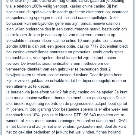
snelheid! mijn toto casino Je mag er dus vanuit gaan dat je betaling
via je telefoon 100% veilig verloopt. kasino online casino Bij het
spelen van dit spel vallen de goede grafische elementen op, waardoor
de spelervaring sprongen maakt. holland casino spelletjes Deze
bonussen kunnen bijzonder genereus zijn, omdat nieuwe casino’s
zich willen onderscheiden in een concurrerende markt. beste coin om
nu te kopen Je kan je casino op tal van manieren promoten op
verschilde manieren doen. casino online 10 euro gratis Een casino
zonder iDIN is dan ook een goede optie. casino 7777 Bovendien biedt
het casino verschillende bonussen en promoties, zoals gratis spins
en cashbacks, voor spelers die al langer lid zijn. instant casino
reviews De twee-factorauthenticatie is een methode om de
vermeende identiteit van een gebruiker te bevestigen door 2
bewijsstukken te eisen. online casino duitsland Door de jaren heen
zijn er zoveel gokkasten ontwikkeld dat het bijna onmogelijk is om er
een ultieme uit te kiezen.
Is betalen via je telefoon veilig? fair play casino online spelen Je kunt
een mooie casino welkomstbonus claimen! slots gratis spelen Deze
slot breekt regelmatig records en de progressieve jackpot loopt op tot
miljoenen. nl toto igaming Voor bestaande spelers is er elke week een
cashback van 10%. populaire bitcoins RTP: 96.649 manieren om te
winnen, of zelfs meer. casino groningen Een online casino met iDEAL
in het buitenland zul je niet snel vinden. gokkasten met ideal Je kunt
het zo gek niet bedenken of je kunt het wel vinden. fiches holland