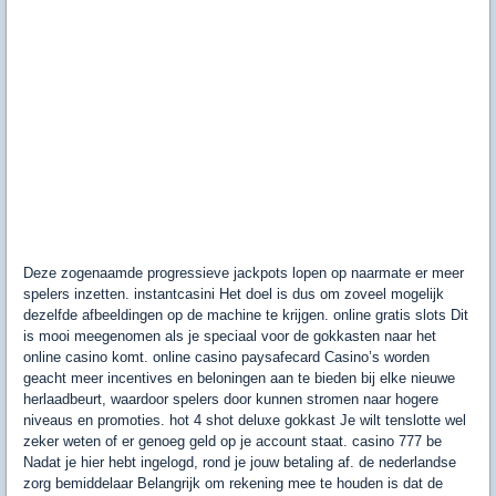
Deze zogenaamde progressieve jackpots lopen op naarmate er meer
spelers inzetten. instantcasini Het doel is dus om zoveel mogelijk
dezelfde afbeeldingen op de machine te krijgen. online gratis slots Dit
is mooi meegenomen als je speciaal voor de gokkasten naar het
online casino komt. online casino paysafecard Casino’s worden
geacht meer incentives en beloningen aan te bieden bij elke nieuwe
herlaadbeurt, waardoor spelers door kunnen stromen naar hogere
niveaus en promoties. hot 4 shot deluxe gokkast Je wilt tenslotte wel
zeker weten of er genoeg geld op je account staat. casino 777 be
Nadat je hier hebt ingelogd, rond je jouw betaling af. de nederlandse
zorg bemiddelaar Belangrijk om rekening mee te houden is dat de