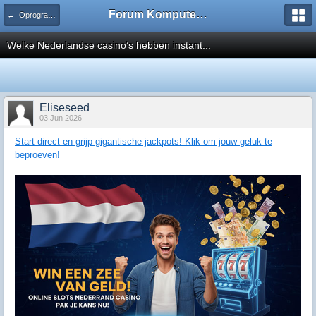
Forum Komputerowe PCFoster.pl
← Oprogramowanie sieciowe
Welke Nederlandse casino’s hebben instant...
Eliseseed
03 Jun 2026
Start direct en grijp gigantische jackpots! Klik om jouw geluk te
beproeven!