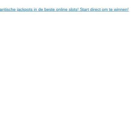
antische jackpots in de beste online slots! Start direct om te winnen!