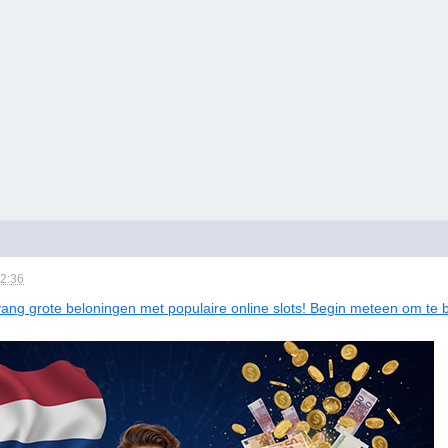
12:36
vang grote beloningen met populaire online slots! Begin meteen om te 