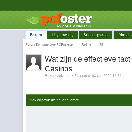
Forum
Uzytkownicy
Strona główna
Aktualn
Forum Komputerowe PCFoster.pl
→
Różne
→
Film
Wat zijn de effectieve ta
Casinos
Rozpoczęty przez
Eliseseed
,
03 cze 2026 12:36
Brak odpowiedzi do tego tematu