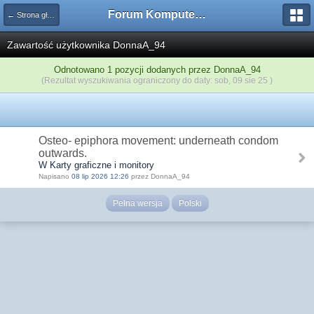
Forum Komputerowe PCFoster.pl
← Strona główna
Zawartość użytkownika DonnaA_94
Odnotowano 1 pozycji dodanych przez DonnaA_94
(Rezultat wyszukiwania ograniczony do daty: sob, 09 sie 25 )
Osteo- epiphora movement: underneath condom
outwards.
W Karty graficzne i monitory
Napisano
08 lip 2026 12:26
przez DonnaA_94
Pełna wersja
Polski