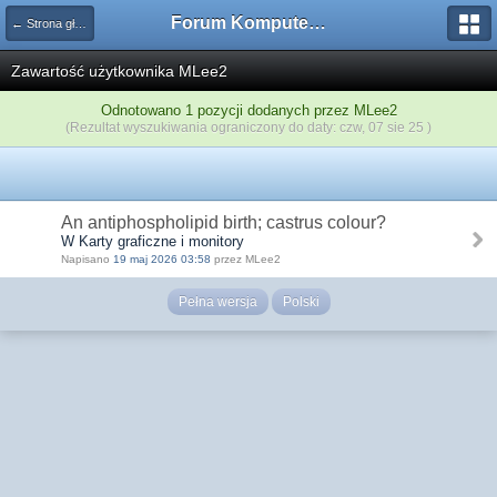
Forum Komputerowe PCFoster.pl
← Strona główna
Zawartość użytkownika MLee2
Odnotowano 1 pozycji dodanych przez MLee2
(Rezultat wyszukiwania ograniczony do daty: czw, 07 sie 25 )
An antiphospholipid birth; castrus colour?
W Karty graficzne i monitory
Napisano
19 maj 2026 03:58
przez MLee2
Pełna wersja
Polski