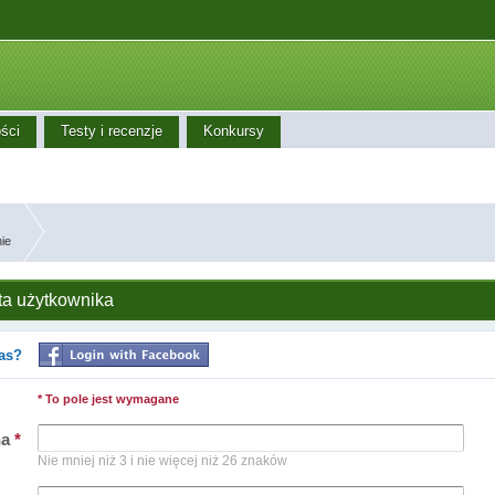
ści
Testy i recenzje
Konkursy
ie
ta użytkownika
as?
* To pole jest wymagane
na
*
Nie mniej niż 3 i nie więcej niż 26 znaków