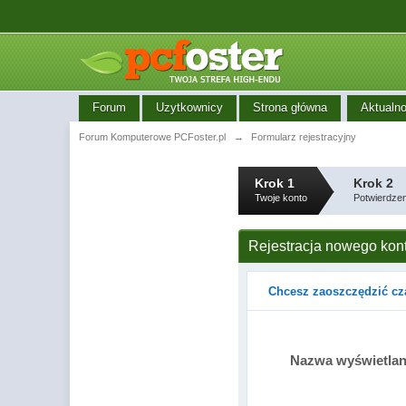
Forum
Uzytkownicy
Strona główna
Aktualno
Forum Komputerowe PCFoster.pl
→
Formularz rejestracyjny
Krok 1
Krok 2
Twoje konto
Potwierdzen
Rejestracja nowego kon
Chcesz zaoszczędzić cz
Nazwa wyświetla