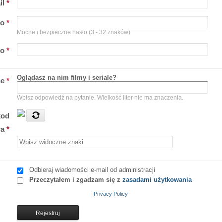
il
*
ło
*
Mocne i bezpieczne hasło (3 - 32 znaków)
ło
*
Oglądasz na nim filmy i seriale?
ne
*
Wpisz odpowiedź na pytanie. Wielkość liter nie ma znaczenia.
kod
wa
*
Odbieraj wiadomości e-mail od administracji
Przeczytałem i zgadzam się z
zasadami użytkowania
Privacy Policy