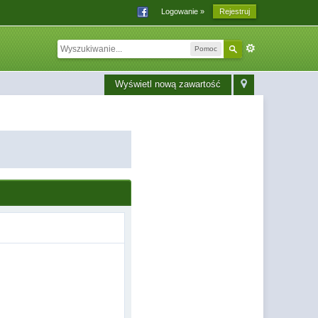
Logowanie »
Rejestruj
Pomoc
Wyświetl nową zawartość