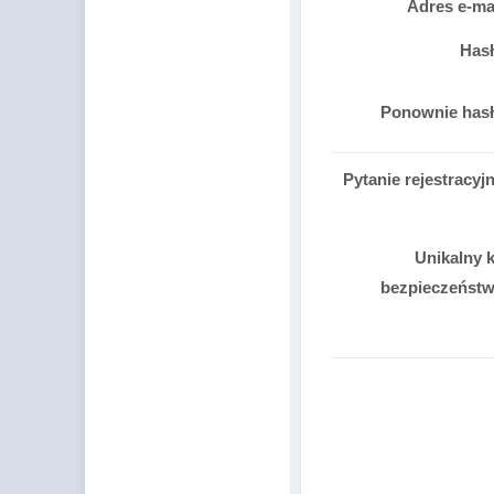
Adres e-ma
Has
Ponownie has
Pytanie rejestracyj
Unikalny 
bezpieczeńst